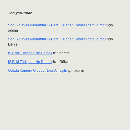
Son yorumlar
Soğuk Savaş Kavramını Ilk Defa Kullanan Devlet Adamı Kimdir
için
admin
Soğuk Savaş Kavramını Ilk Defa Kullanan Devlet Adamı Kimdir
için
Deniz
İŞ Eski Türkçede Ne Demek
için
admin
İŞ Eski Türkçede Ne Demek
için
Gökçe
Odada Kamera Oldugu Nasıl Anlaşılır
için
admin