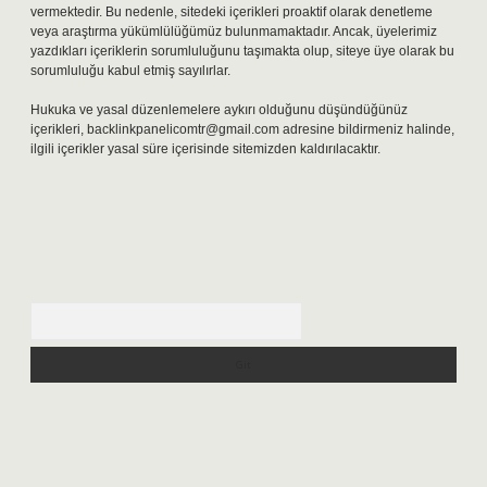
vermektedir. Bu nedenle, sitedeki içerikleri proaktif olarak denetleme
veya araştırma yükümlülüğümüz bulunmamaktadır. Ancak, üyelerimiz
yazdıkları içeriklerin sorumluluğunu taşımakta olup, siteye üye olarak bu
sorumluluğu kabul etmiş sayılırlar.
Hukuka ve yasal düzenlemelere aykırı olduğunu düşündüğünüz
içerikleri,
backlinkpanelicomtr@gmail.com
adresine bildirmeniz halinde,
ilgili içerikler yasal süre içerisinde sitemizden kaldırılacaktır.
Arama