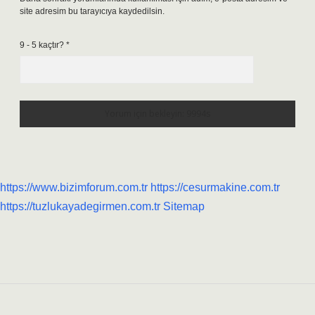
site adresim bu tarayıcıya kaydedilsin.
9 - 5 kaçtır?
*
https://www.bizimforum.com.tr
https://cesurmakine.com.tr
https://tuzlukayadegirmen.com.tr
Sitemap