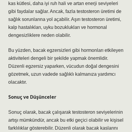
kas kütlesi, daha iyi ruh hali ve artan enerji seviyeleri
gibi faydalar sağlar. Ancak, fazla testosteron üretimi de
sağlık sorunlarına yol açabilir. Aşırı testosteron üretimi,
kalp hastalıkları, uyku bozuklukları ve hormonal
dengesizliklere neden olabilir.
Bu yüzden, bacak egzersizleri gibi hormonları etkileyen
aktiviteleri dengeli bir şekilde yapmak önemlidir.
Düzenli egzersiz yaparken, vücudun doğal dengesini
gözetmek, uzun vadede sağlıklı kalmanıza yardımcı
olacaktır.
Sonuç ve Düşünceler
Sonuç olarak, bacak çalışarak testosteron seviyelerinin
artışı mümkündür, ancak bu etki geçici olabilir ve kişisel
farklılıklar gösterebilir. Düzenli olarak bacak kaslarını