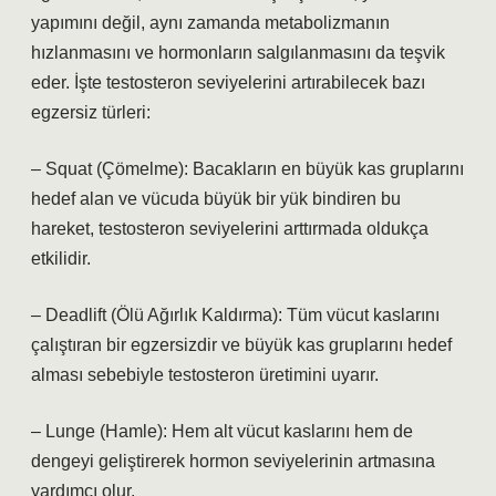
yapımını değil, aynı zamanda metabolizmanın
hızlanmasını ve hormonların salgılanmasını da teşvik
eder. İşte testosteron seviyelerini artırabilecek bazı
egzersiz türleri:
– Squat (Çömelme): Bacakların en büyük kas gruplarını
hedef alan ve vücuda büyük bir yük bindiren bu
hareket, testosteron seviyelerini arttırmada oldukça
etkilidir.
– Deadlift (Ölü Ağırlık Kaldırma): Tüm vücut kaslarını
çalıştıran bir egzersizdir ve büyük kas gruplarını hedef
alması sebebiyle testosteron üretimini uyarır.
– Lunge (Hamle): Hem alt vücut kaslarını hem de
dengeyi geliştirerek hormon seviyelerinin artmasına
yardımcı olur.