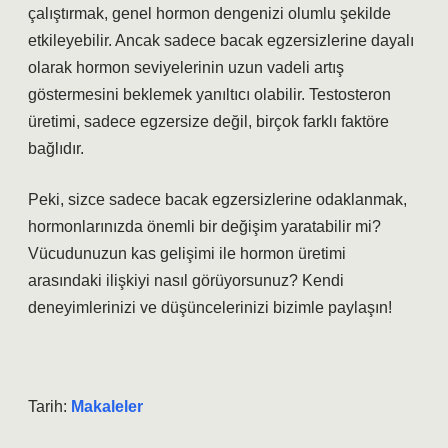
çalıştırmak, genel hormon dengenizi olumlu şekilde
etkileyebilir. Ancak sadece bacak egzersizlerine dayalı
olarak hormon seviyelerinin uzun vadeli artış
göstermesini beklemek yanıltıcı olabilir. Testosteron
üretimi, sadece egzersize değil, birçok farklı faktöre
bağlıdır.
Peki, sizce sadece bacak egzersizlerine odaklanmak,
hormonlarınızda önemli bir değişim yaratabilir mi?
Vücudunuzun kas gelişimi ile hormon üretimi
arasındaki ilişkiyi nasıl görüyorsunuz? Kendi
deneyimlerinizi ve düşüncelerinizi bizimle paylaşın!
Tarih:
Makaleler