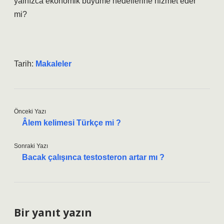
yalnızca ekonomik büyüme hedeflerine hizmet eder
mi?
Tarih:
Makaleler
Önceki Yazı
Âlem kelimesi Türkçe mi ?
Sonraki Yazı
Bacak çalışınca testosteron artar mı ?
Bir yanıt yazın