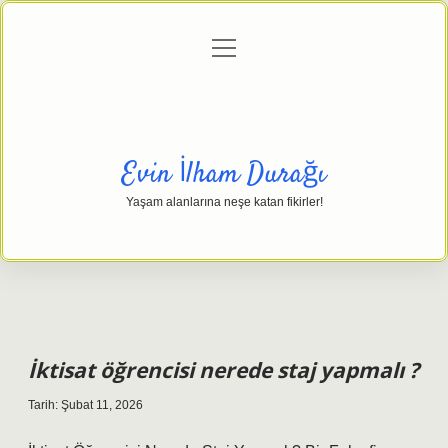
menüyü
Anasayfa
Gizlilik Politikası
Yasal Uyarı
aç
Hakkımızda
Evin İlham Durağı
Yaşam alanlarına neşe katan fikirler!
İktisat öğrencisi nerede staj yapmalı ?
Tarih: Şubat 11, 2026