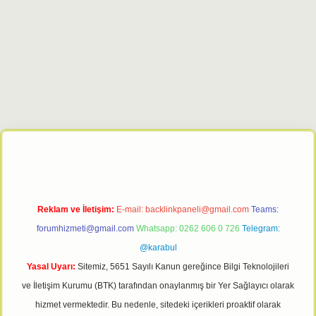
xbet giriş adresi
tulipbett.net
Reklam ve İletişim:
E-mail:
backlinkpaneli@gmail.com
Teams:
forumhizmeti@gmail.com
Whatsapp: 0262 606 0 726
Telegram:
@karabul
Yasal Uyarı:
Sitemiz, 5651 Sayılı Kanun gereğince Bilgi Teknolojileri
ve İletişim Kurumu (BTK) tarafından onaylanmış bir Yer Sağlayıcı olarak
hizmet vermektedir. Bu nedenle, sitedeki içerikleri proaktif olarak