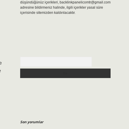
düşündüğünüz içerikleri,
backlinkpanelicomtr@gmail.com
adresine bildirmeniz halinde, ilgili içerikler yasal süre
içerisinde sitemizden kaldırılacaktır.
Arama
e
e
Son yorumlar