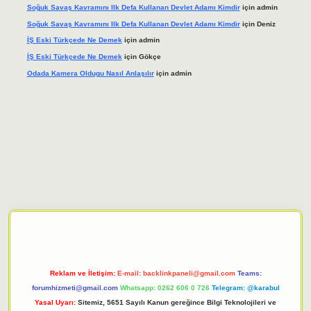
Soğuk Savaş Kavramını Ilk Defa Kullanan Devlet Adamı Kimdir
için
admin
Soğuk Savaş Kavramını Ilk Defa Kullanan Devlet Adamı Kimdir
için
Deniz
İŞ Eski Türkçede Ne Demek
için
admin
İŞ Eski Türkçede Ne Demek
için
Gökçe
Odada Kamera Oldugu Nasıl Anlaşılır
için
admin
giriş adresi
tulipbett.net
Reklam ve İletişim:
E-mail:
backlinkpaneli@gmail.com
Teams:
forumhizmeti@gmail.com
Whatsapp: 0262 606 0 726
Telegram: @karabul
Yasal Uyarı:
Sitemiz, 5651 Sayılı Kanun gereğince Bilgi Teknolojileri ve