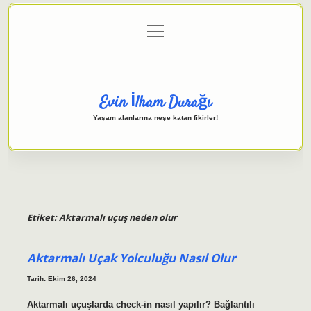
menüyü
Anasayfa
Gizlilik Politikası
Yasal Uyarı
aç
Hakkımızda
Evin İlham Durağı
Yaşam alanlarına neşe katan fikirler!
Etiket:
Aktarmalı uçuş neden olur
Aktarmalı Uçak Yolculuğu Nasıl Olur
Tarih: Ekim 26, 2024
Aktarmalı uçuşlarda check-in nasıl yapılır? Bağlantılı