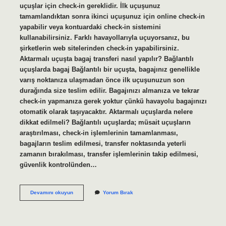
uçuşlar için check-in gereklidir. İlk uçuşunuz
tamamlandıktan sonra ikinci uçuşunuz için online check-in
yapabilir veya kontuardaki check-in sistemini
kullanabilirsiniz. Farklı havayollarıyla uçuyorsanız, bu
şirketlerin web sitelerinden check-in yapabilirsiniz.
Aktarmalı uçuşta bagaj transferi nasıl yapılır? Bağlantılı
uçuşlarda bagaj Bağlantılı bir uçuşta, bagajınız genellikle
varış noktanıza ulaşmadan önce ilk uçuşunuzun son
durağında size teslim edilir. Bagajınızı almanıza ve tekrar
check-in yapmanıza gerek yoktur çünkü havayolu bagajınızı
otomatik olarak taşıyacaktır. Aktarmalı uçuşlarda nelere
dikkat edilmeli? Bağlantılı uçuşlarda; müsait uçuşların
araştırılması, check-in işlemlerinin tamamlanması,
bagajların teslim edilmesi, transfer noktasında yeterli
zamanın bırakılması, transfer işlemlerinin takip edilmesi,
güvenlik kontrolünden…
Aktarmalı
Devamını okuyun
Yorum Bırak
Uçak
Yolculuğu
Nasıl
Olur