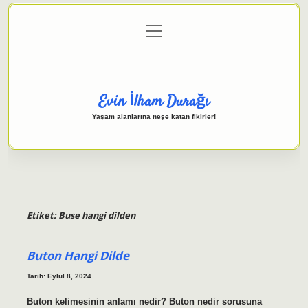
menüyü
Anasayfa
Gizlilik Politikası
Yasal Uyarı
aç
Hakkımızda
Evin İlham Durağı
Yaşam alanlarına neşe katan fikirler!
Etiket:
Buse hangi dilden
Buton Hangi Dilde
Tarih: Eylül 8, 2024
Buton kelimesinin anlamı nedir? Buton nedir sorusuna