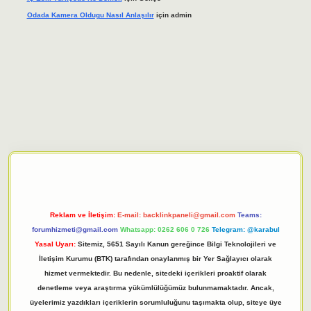
Odada Kamera Oldugu Nasıl Anlaşılır
için
admin
iriş adresi
tulipbett.net
Reklam ve İletişim:
E-mail:
backlinkpaneli@gmail.com
Teams:
forumhizmeti@gmail.com
Whatsapp: 0262 606 0 726
Telegram: @karabul
Yasal Uyarı:
Sitemiz, 5651 Sayılı Kanun gereğince Bilgi Teknolojileri ve
İletişim Kurumu (BTK) tarafından onaylanmış bir Yer Sağlayıcı olarak
hizmet vermektedir. Bu nedenle, sitedeki içerikleri proaktif olarak
denetleme veya araştırma yükümlülüğümüz bulunmamaktadır. Ancak,
üyelerimiz yazdıkları içeriklerin sorumluluğunu taşımakta olup, siteye üye