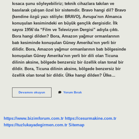
kısaca şunu söyleyebiliriz; teknik cihazlara takılan ve
basılarak çalışan özel bir sistemdir. Bravo hangi dil? Bravo
(kendine özgü yazı stiliyle: BRAVO), Avrupa’nın Almanca
konuşulan kesimindeki en büyük gençlik dergisidir. İlk
sayısı 1956’da “Film ve Televizyon Dergisi” adıyla çıktı.
Bora hangi dilden? Bora, Amazon yağmur ormanlarının
batı kesiminde konuşulan Güney Amerika’nın yerli bir
dilidir. Bora, Amazon yağmur ormanlarının batı bölgesinde
konuşulan Güney Amerika’nın yerli bir dili olan Ticuna
dilinin aksine, bölgede benzersiz bir özellik olan tonal bir
dildir. Bora, Ticuna dilinin aksine, bölgede benzersiz bir
özellik olan tonal bir dildir. Ülke hangi dilden? Ülke…
Buton
Devamını okuyun
Yorum Bırak
Hangi
Dilde
https://www.bizimforum.com.tr
https://cesurmakine.com.tr
https://tuzlukayadegirmen.com.tr
Sitemap