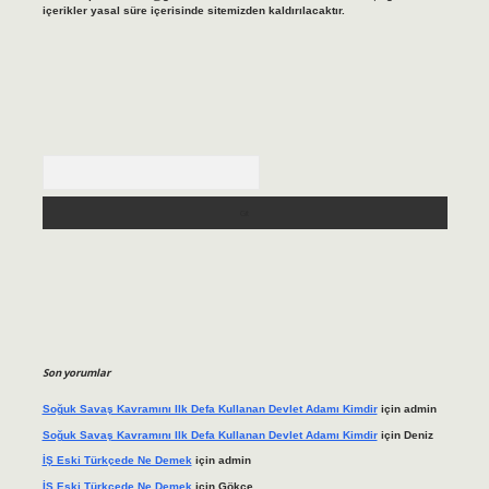
içerikler yasal süre içerisinde sitemizden kaldırılacaktır.
Arama
Son yorumlar
Soğuk Savaş Kavramını Ilk Defa Kullanan Devlet Adamı Kimdir
için
admin
Soğuk Savaş Kavramını Ilk Defa Kullanan Devlet Adamı Kimdir
için
Deniz
İŞ Eski Türkçede Ne Demek
için
admin
İŞ Eski Türkçede Ne Demek
için
Gökçe