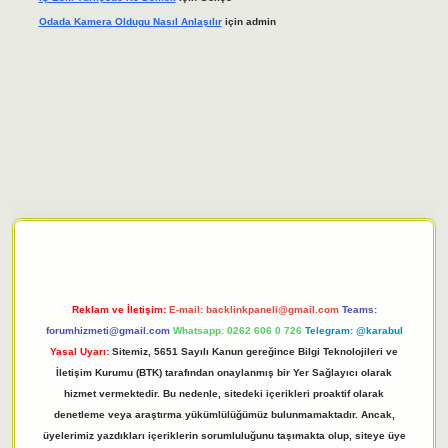
Odada Kamera Oldugu Nasıl Anlaşılır
için
admin
iriş adresi
tulipbett.net
Reklam ve İletişim:
E-mail:
backlinkpaneli@gmail.com
Teams:
forumhizmeti@gmail.com
Whatsapp: 0262 606 0 726
Telegram: @karabul
Yasal Uyarı:
Sitemiz, 5651 Sayılı Kanun gereğince Bilgi Teknolojileri ve
İletişim Kurumu (BTK) tarafından onaylanmış bir Yer Sağlayıcı olarak
hizmet vermektedir. Bu nedenle, sitedeki içerikleri proaktif olarak
denetleme veya araştırma yükümlülüğümüz bulunmamaktadır. Ancak,
üyelerimiz yazdıkları içeriklerin sorumluluğunu taşımakta olup, siteye üye