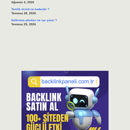
Ağustos 3, 2026
Temlik ücreti ne kadardır ?
Temmuz 28, 2026
Kalkınma planları ne işe yarar ?
Temmuz 25, 2026