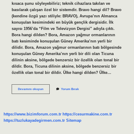
kısaca şunu söyleyebiliriz; teknik cihazlara takılan ve
basılarak çalışan özel bir sistemdir. Bravo hangi dil? Bravo
(kendine özgü yazı stiliyle: BRAVO), Avrupa’nın Almanca
konuşulan kesimindeki en büyük gençlik dergisidir. İlk
sayısı 1956’da “Film ve Televizyon Dergisi” adıyla çıktı.
Bora hangi dilden? Bora, Amazon yağmur ormanlarının
batı kesiminde konuşulan Güney Amerika’nın yerli bir
dilidir. Bora, Amazon yağmur ormanlarının batı bölgesinde
konuşulan Güney Amerika’nın yerli bir dili olan Ticuna
dilinin aksine, bölgede benzersiz bir özellik olan tonal bir
dildir. Bora, Ticuna dilinin aksine, bölgede benzersiz bir
özellik olan tonal bir dildir. Ülke hangi dilden? Ülke…
Buton
Devamını okuyun
Yorum Bırak
Hangi
Dilde
https://www.bizimforum.com.tr
https://cesurmakine.com.tr
https://tuzlukayadegirmen.com.tr
Sitemap