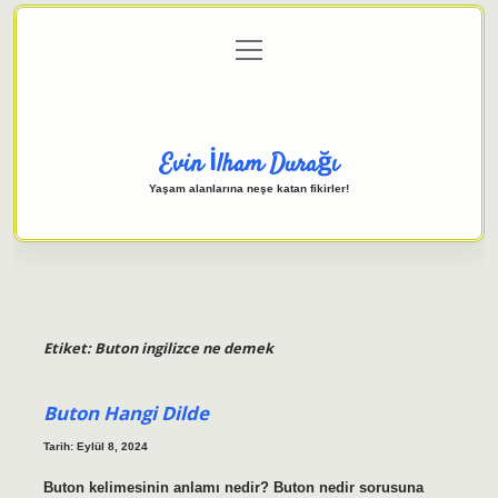
menüyü
Anasayfa
Gizlilik Politikası
Yasal Uyarı
aç
Hakkımızda
Evin İlham Durağı
Yaşam alanlarına neşe katan fikirler!
Etiket:
Buton ingilizce ne demek
Buton Hangi Dilde
Tarih: Eylül 8, 2024
Buton kelimesinin anlamı nedir? Buton nedir sorusuna