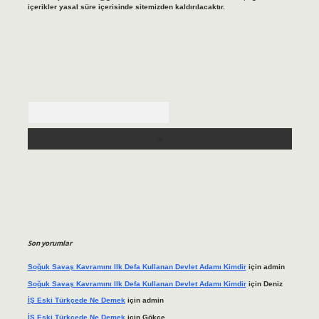
içerikler yasal süre içerisinde sitemizden kaldırılacaktır.
Arama
Son yorumlar
Soğuk Savaş Kavramını Ilk Defa Kullanan Devlet Adamı Kimdir
için
admin
Soğuk Savaş Kavramını Ilk Defa Kullanan Devlet Adamı Kimdir
için
Deniz
İŞ Eski Türkçede Ne Demek
için
admin
İŞ Eski Türkçede Ne Demek
için
Gökçe