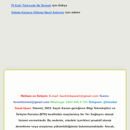
İŞ Eski Türkçede Ne Demek
için
Gökçe
Odada Kamera Oldugu Nasıl Anlaşılır
için
admin
iriş adresi
tulipbett.net
Reklam ve İletişim:
E-mail:
backlinkpaneli@gmail.com
Teams:
forumhizmeti@gmail.com
Whatsapp: 0262 606 0 726
Telegram: @karabul
Yasal Uyarı:
Sitemiz, 5651 Sayılı Kanun gereğince Bilgi Teknolojileri ve
İletişim Kurumu (BTK) tarafından onaylanmış bir Yer Sağlayıcı olarak
hizmet vermektedir. Bu nedenle, sitedeki içerikleri proaktif olarak
denetleme veya araştırma yükümlülüğümüz bulunmamaktadır. Ancak,