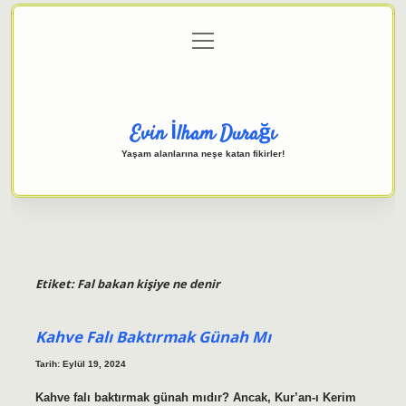
menüyü
Anasayfa
Gizlilik Politikası
Yasal Uyarı
aç
Hakkımızda
Evin İlham Durağı
Yaşam alanlarına neşe katan fikirler!
Etiket:
Fal bakan kişiye ne denir
Kahve Falı Baktırmak Günah Mı
Tarih: Eylül 19, 2024
Kahve falı baktırmak günah mıdır? Ancak, Kur’an-ı Kerim