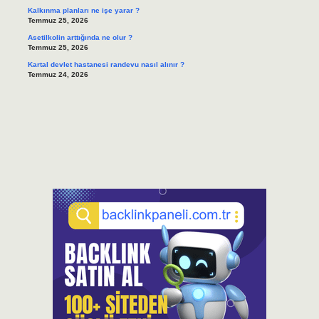
Kalkınma planları ne işe yarar ?
Temmuz 25, 2026
Asetilkolin arttığında ne olur ?
Temmuz 25, 2026
Kartal devlet hastanesi randevu nasıl alınır ?
Temmuz 24, 2026