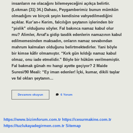
insanların ne olacağını bilemeyeceğini açıkça belirtir.
(Lokman (31) 34.) Dahası, Peygamberimiz bunun mümkün
olmadığını ve birçok şeyin kendisine vahyedilmediğini
açıklar. Kur’an-ı Kerim, falcılığın şeytanın işlerinden bir
“pislik” olduğunu söyler. Fal bakınca namaz kabul olur
mu? Alimler, Arraf’a gidip tasdik edenlerin namazının kabul
edilmemesinden maksadın, onların namaz sevabından
mahrum kalmaları olduğunu belirtmektedirler. Yani böyle
bir kimse kâfir olmamıştır. “Kırk gün kıldığı namaz kabul
olmaz, onu iade etmelidir.” Böyle bir hüküm verilmemiştir.
Fal bakmak günah mı hangi ayette geçiyor? 2 Maide
Suresi/90 Meali: “Ey iman edenler! İçki, kumar, dikili taşlar
ve fal okları şeytanın…
Kahve
Devamını okuyun
6 Yorum
Falı
Baktırmak
Günah
Mı
https://www.bizimforum.com.tr
https://cesurmakine.com.tr
https://tuzlukayadegirmen.com.tr
Sitemap