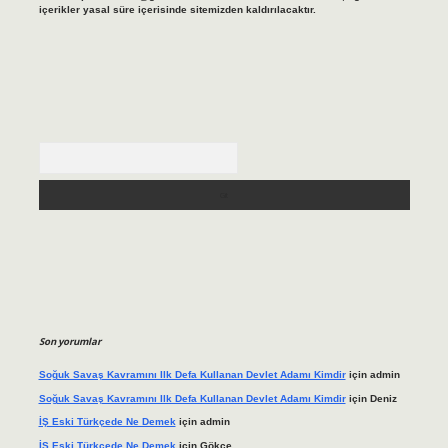
içerikler yasal süre içerisinde sitemizden kaldırılacaktır.
Arama
Son yorumlar
Soğuk Savaş Kavramını Ilk Defa Kullanan Devlet Adamı Kimdir
için
admin
Soğuk Savaş Kavramını Ilk Defa Kullanan Devlet Adamı Kimdir
için
Deniz
İŞ Eski Türkçede Ne Demek
için
admin
İŞ Eski Türkçede Ne Demek
için
Gökçe