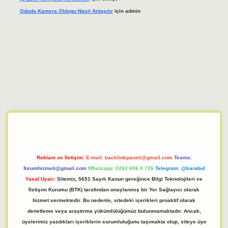
Odada Kamera Oldugu Nasıl Anlaşılır
için
admin
giriş adresi
tulipbett.net
Reklam ve İletişim:
E-mail:
backlinkpaneli@gmail.com
Teams:
forumhizmeti@gmail.com
Whatsapp: 0262 606 0 726
Telegram: @karabul
Yasal Uyarı:
Sitemiz, 5651 Sayılı Kanun gereğince Bilgi Teknolojileri ve
İletişim Kurumu (BTK) tarafından onaylanmış bir Yer Sağlayıcı olarak
hizmet vermektedir. Bu nedenle, sitedeki içerikleri proaktif olarak
denetleme veya araştırma yükümlülüğümüz bulunmamaktadır. Ancak,
üyelerimiz yazdıkları içeriklerin sorumluluğunu taşımakta olup, siteye üye