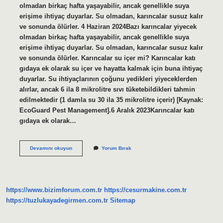
olmadan birkaç hafta yaşayabilir, ancak genellikle suya
erişime ihtiyaç duyarlar. Su olmadan, karıncalar susuz kalır
ve sonunda ölürler. 4 Haziran 2024Bazı karıncalar yiyecek
olmadan birkaç hafta yaşayabilir, ancak genellikle suya
erişime ihtiyaç duyarlar. Su olmadan, karıncalar susuz kalır
ve sonunda ölürler. Karıncalar su içer mi? Karıncalar katı
gıdaya ek olarak su içer ve hayatta kalmak için buna ihtiyaç
duyarlar. Su ihtiyaçlarının çoğunu yedikleri yiyeceklerden
alırlar, ancak 6 ila 8 mikrolitre sıvı tüketebildikleri tahmin
edilmektedir (1 damla su 30 ila 35 mikrolitre içerir) [Kaynak:
EcoGuard Pest Management].6 Aralık 2023Karıncalar katı
gıdaya ek olarak…
Karıncalar
Devamını okuyun
Yorum Bırak
Susuz
Yaşar
Mı
https://www.bizimforum.com.tr
https://cesurmakine.com.tr
https://tuzlukayadegirmen.com.tr
Sitemap