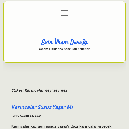
menüyü
Anasayfa
Gizlilik Politikası
Yasal Uyarı
aç
Hakkımızda
Evin İlham Durağı
Yaşam alanlarına neşe katan fikirler!
Etiket:
Karıncalar neyi sevmez
Karıncalar Susuz Yaşar Mı
Tarih: Kasım 13, 2024
Karıncalar kaç gün susuz yaşar? Bazı karıncalar yiyecek