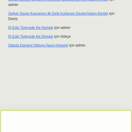
admin
Soğuk Savaş Kavramını Ilk Defa Kullanan Devlet Adamı Kimdir
için
Deniz
İŞ Eski Türkçede Ne Demek
için
admin
İŞ Eski Türkçede Ne Demek
için
Gökçe
Odada Kamera Oldugu Nasıl Anlaşılır
için
admin
riş adresi
tulipbett.net