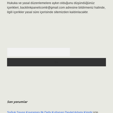
Hukuka ve yasal düzenlemelere aykırı olduğunu düşündüğünüz
içerikleri,
backlinkpanelicomtr@gmail.com
adresine bildirmeniz halinde,
ilgili içerikler yasal süre içerisinde sitemizden kaldırılacaktır.
Arama
Son yorumlar
Soğuk Savaş Kavramını Ilk Defa Kullanan Devlet Adamı Kimdir
için