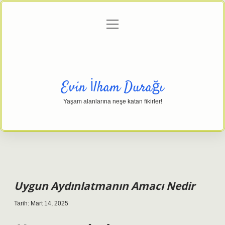
menüyü
Anasayfa
Gizlilik Politikası
Yasal Uyarı
aç
Hakkımızda
Evin İlham Durağı
Yaşam alanlarına neşe katan fikirler!
Uygun Aydınlatmanın Amacı Nedir
Tarih: Mart 14, 2025