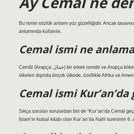
Ay Cemal ne de
Bu ismin sözlük anlamı yüz güzelliğidir. Ancak tasavvuft
anlamında kullanılır.
Cemal ismi ne anlama 
Cemâl (Arapça: جَمَال‎) bir erkek ismidir ve Arapça kökenlidir ve “yüz güzelliği” anlamına gelir. Bir isim olarak, Arap
ülkeleri dışında birçok ülkede, özellikle Afrika ve Amer
Cemal ismi Kur’an’da
Sıkça sorulan sorulardan biri de “Kur’an’da Cemal geç
İslam’ın kutsal kitabı olan Kur’an’da Nahl suresinin 6.