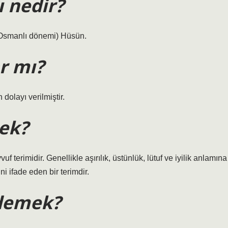
 nedir?
(Osmanlı dönemi) Hüsün.
r mı?
 dolayı verilmiştir.
ek?
vuf terimidir. Genellikle aşırılık, üstünlük, lütuf ve iyilik anlamına
ni ifade eden bir terimdir.
 demek?