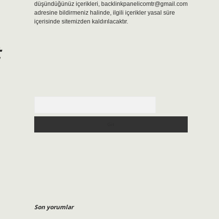
düşündüğünüz içerikleri,
backlinkpanelicomtr@gmail.com
adresine bildirmeniz halinde, ilgili içerikler yasal süre
içerisinde sitemizden kaldırılacaktır.
t
Arama
Son yorumlar