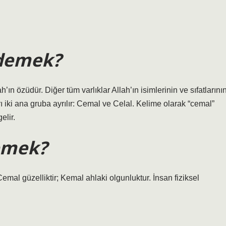
 demek?
’ın özüdür. Diğer tüm varlıklar Allah’ın isimlerinin ve sıfatlarını
ları iki ana gruba ayrılır: Cemal ve Celal. Kelime olarak “cemal”
elir.
emek?
Cemal güzelliktir; Kemal ahlaki olgunluktur. İnsan fiziksel