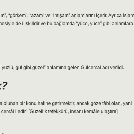
m”, “görkem”, “azam” ve “ihtişam” anlamlarını içerir. Ayrıca İsla
limesiyle de ilişkilidir ve bu bağlamda “yüce, yüce” gibi anlamlara
yüzlü, gül gibi güzel” anlamına gelen Gülcemal adı verildi.
k?
da olunan bir konu haline getirmektir; ancak göze tâbi olan, yani
cemâl iledir” [Güzellik tefekkürü, insanı kemâle ulaştırır]