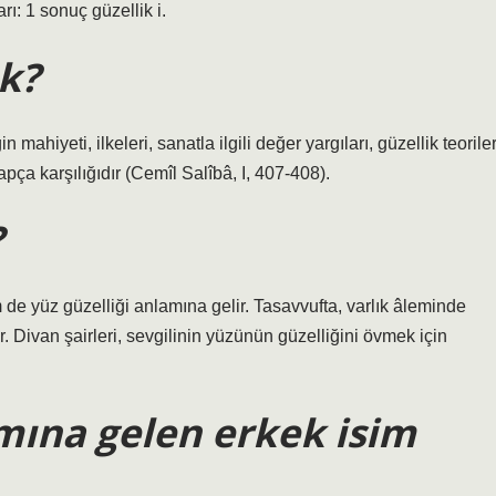
ı: 1 sonuç güzellik i.
k?
 mahiyeti, ilkeleri, sanatla ilgili değer yargıları, güzellik teoriler
pça karşılığıdır (Cemîl Salîbâ, I, 407-408).
?
de yüz güzelliği anlamına gelir. Tasavvufta, varlık âleminde
ır. Divan şairleri, sevgilinin yüzünün güzelliğini övmek için
amına gelen erkek isim