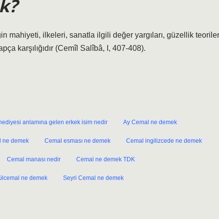
k?
 mahiyeti, ilkeleri, sanatla ilgili değer yargıları, güzellik teoriler
pça karşılığıdır (Cemîl Salîbâ, I, 407-408).
hediyesi anlamına gelen erkek isim nedir
Ay Cemal ne demek
l ne demek
Cemal esması ne demek
Cemal ingilizcede ne demek
Cemal manası nedir
Cemal ne demek TDK
ülcemal ne demek
Seyri Cemal ne demek