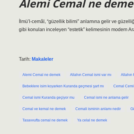
Alemi Cemal ne deme
İlmü’l-cemâl, “güzellik bilimi” anlamına gelir ve güzelliğin
gibi konuları inceleyen “estetik” kelimesinin modern Ara
Tarih:
Makaleler
Alemi Cemal ne demek
Allahın Cemal ismi var mı
Allahın 
Bebeklere isim koyarken Kuranda geçmesi şart mı
Cemal Cemi
Cemal ismi Kuranda geçiyor mu
Cemal ismi ne anlama gelir
Cemal ve kemal ne demek
Cemali isminin anlamı nedir
G
Tasavvufta cemal ne demek
Ya celal ne demek