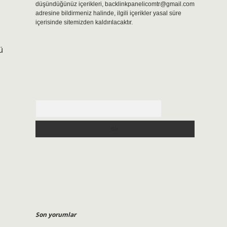
düşündüğünüz içerikleri,
backlinkpanelicomtr@gmail.com
adresine bildirmeniz halinde, ilgili içerikler yasal süre
içerisinde sitemizden kaldırılacaktır.
ü
Arama
Son yorumlar