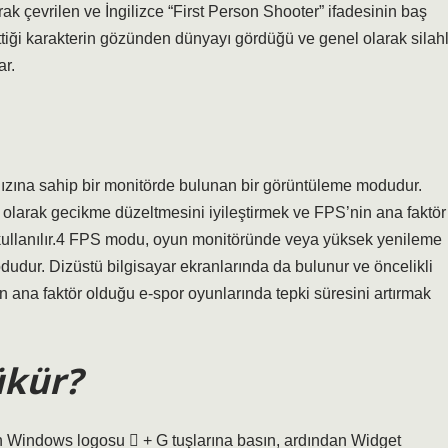
ak çevrilen ve İngilizce “First Person Shooter” ifadesinin baş
iği karakterin gözünden dünyayı gördüğü ve genel olarak silahl
ar.
ına sahip bir monitörde bulunan bir görüntüleme modudur.
i olarak gecikme düzeltmesini iyileştirmek ve FPS’nin ana faktör
n kullanılır.4 FPS modu, oyun monitöründe veya yüksek yenileme
udur. Dizüstü bilgisayar ekranlarında da bulunur ve öncelikli
n ana faktör olduğu e-spor oyunlarında tepki süresini artırmak
ükür?
Windows logosu  + G tuşlarına basın, ardından Widget