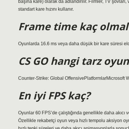
başına kare) olarak da adlandırılır. Filmler, TV şovları, 
standart kare hızını kullanır.
Frame time kaç olmal
Oyunlarda 16.6 ms veya daha düşük bir kare süresi elde
CS GO hangi tarz oyun
Counter-Strike: Global OffensivePlatformlarMicrosoft 
En iyi FPS kaç?
Oyunlar 60 FPS’de çalıştığında genellikle daha akıcı v
Özellikle rekabetçi oyun veya hızlı tempolu aksiyon oyu
hızlı tepki süreleri ve daha akıcı animasyonlarla sonuçl