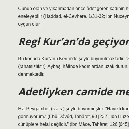
Cünüp olan ve yıkanmadan önce âdet gören kadının 
erteleyebilir (Haddad, el-Cevhere, 1/31-32; İbn Nüceym
uygun olur.
Regl Kur’an’da geçiyo
Bu konuda Kur’an-ı Kerim’de şöyle buyurulmaktadır: “San
(rahatsızlıktır). Aybaşı hâlinde kadınlardan uzak duru
denmektedir.
Adetliyken camide me
Hz. Peygamber (s.a.s.) şöyle buyurmuştur: “Hayızlı kad
görmüyorum.” (Ebû Dâvûd, Tahâret, 90 [232]; İbn Huzey
cünüplere helal değildir.” (İbn Mâce, Tahâret, 126 [645])