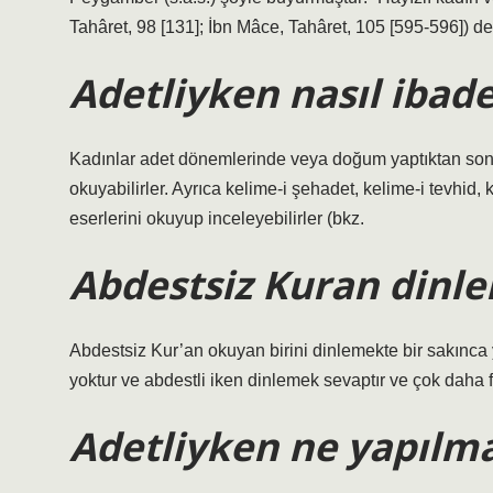
Tahâret, 98 [131]; İbn Mâce, Tahâret, 105 [595-596]) dem
Adetliyken nasıl ibade
Kadınlar adet dönemlerinde veya doğum yaptıktan sonra
okuyabilirler. Ayrıca kelime-i şehadet, kelime-i tevhid, ke
eserlerini okuyup inceleyebilirler (bkz.
Abdestsiz Kuran dinle
Abdestsiz Kur’an okuyan birini dinlemekte bir sakınc
yoktur ve abdestli iken dinlemek sevaptır ve çok daha f
Adetliyken ne yapılm