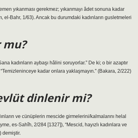
hemen yıkanması gerekmez; yıkanmayı âdet sonuna kadar
, el-Bahr, 1/63). Ancak bu durumdaki kadınların gusletmeleri
r mu?
a kadınların aybaşı hâlini soruyorlar.” De ki; o bir azaptır
n. “Temizleninceye kadar onlara yaklaşmayın.” (Bakara, 2/222)
vlüt dinlenir mi?
ınların ve cünüplerin mescide girmelerini/kalmalarını helal
me, es-Sahîh, 2/284 [1327]), “Mescid, hayızlı kadınlara ve
 demiştir.