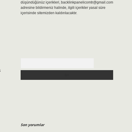
düşündüğünüz içerikleri,
backlinkpanelicomtr@gmail.com
adresine bildirmeniz halinde, ilgili içerikler yasal süre
içerisinde sitemizden kaldırılacaktır.
Arama
ş
ü
Son yorumlar