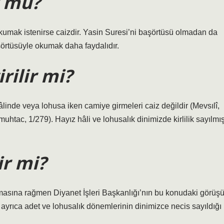
r mu?
 okumak istenirse caizdir. Yasin Suresi’ni başörtüsü olmadan da
aşörtüsüyle okumak daha faydalıdır.
rilir mi?
linde veya lohusa iken camiye girmeleri caiz değildir (Mevsılî,
-muhtac, 1/279). Hayız hâli ve lohusalık dinimizde kirlilik sayılmı
ir mi?
lmasına rağmen Diyanet İşleri Başkanlığı’nın bu konudaki görüş
 ayrıca adet ve lohusalık dönemlerinin dinimizce necis sayıldığı