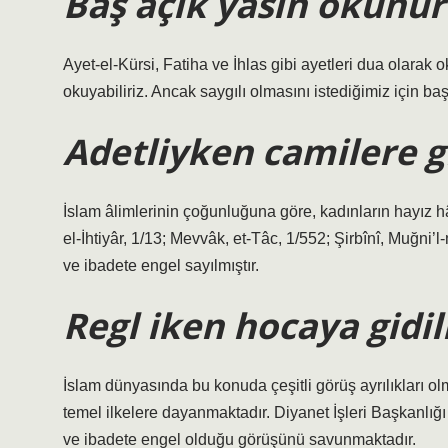
Baş açık yasin okunu
Ayet-el-Kürsi, Fatiha ve İhlas gibi ayetleri dua olarak
okuyabiliriz. Ancak saygılı olmasını istediğimiz için b
Adetliyken camilere gi
İslam âlimlerinin çoğunluğuna göre, kadınların hayız hâ
el-İhtiyâr, 1/13; Mevvâk, et-Tâc, 1/552; Şirbînî, Muğni’l
ve ibadete engel sayılmıştır.
Regl iken hocaya gidil
İslam dünyasında bu konuda çeşitli görüş ayrılıkları o
temel ilkelere dayanmaktadır. Diyanet İşleri Başkanlığı
ve ibadete engel olduğu görüşünü savunmaktadır.