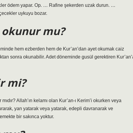
kler ödem yapar. Op. … Rafine şekerden uzak durun. …
içecekler uykuyu bozar.
i okunur mu?
neminde hem ezberden hem de Kur’an’dan ayet okumak caiz
dıktan sonra okunabilir. Adet döneminde gusül gerektiren Kur’an’
r mi?
 mıdır? Allah’ın kelamı olan Kur’an-ı Kerim’i okurken veya
turarak, yan yatarak veya yatarak, edepli davranarak ve
emekte bir sakınca yoktur.