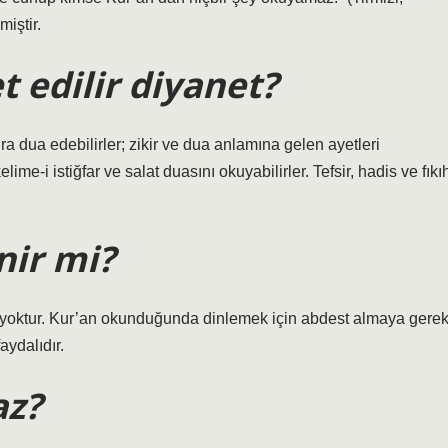
iştir.
t edilir diyanet?
 dua edebilirler; zikir ve dua anlamına gelen ayetleri
lime-i istiğfar ve salat duasını okuyabilirler. Tefsir, hadis ve fıkı
nir mi?
a yoktur. Kur’an okunduğunda dinlemek için abdest almaya gere
aydalıdır.
az?