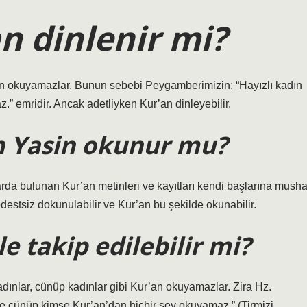
n dinlenir mi?
an okuyamazlar. Bunun sebebi Peygamberimizin; “Hayızlı kadın
” emridir. Ancak adetliyken Kur’an dinleyebilir.
n Yasin okunur mu?
larda bulunan Kur’an metinleri ve kayıtları kendi başlarına musha
destsiz dokunulabilir ve Kur’an bu şekilde okunabilir.
e takip edilebilir mi?
adınlar, cünüp kadınlar gibi Kur’an okuyamazlar. Zira Hz.
ve cünüp kimse Kur’an’dan hiçbir şey okuyamaz.” (Tirmizi,