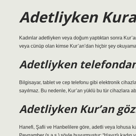
Adetliyken Kura
Kadınlar adetliyken veya doğum yaptıktan sonra Kur’
veya cünüp olan kimse Kur’an’dan hiçbir şey okuyamaz.
Adetliyken telefonda
Bilgisayar, tablet ve cep telefonu gibi elektronik cihaz
sayılmaz. Bu nedenle, Kur’an yüklü bu tür cihazlara ab
Adetliyken Kur’an gözl
Hanefi, Şafii ve Hanbelilere göre, adetli veya lohusa k
Peygamber (s.a.s.) şöyle buyurmuştur: “Hayızlı kadın 