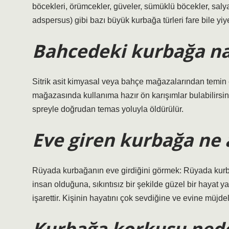
böcekleri, örümcekler, güveler, sümüklü böcekler, saly
adspersus) gibi bazı büyük kurbağa türleri fare bile yiye
Bahcedeki kurbağa nas
Sitrik asit kimyasal veya bahçe mağazalarından temin ed
mağazasında kullanıma hazır ön karışımlar bulabilirsini
spreyle doğrudan temas yoluyla öldürülür.
Eve giren kurbağa ne 
Rüyada kurbağanın eve girdiğini görmek: Rüyada kurbağa
insan olduğuna, sıkıntısız bir şekilde güzel bir hayat 
işarettir. Kişinin hayatını çok sevdiğine ve evine müjdel
Kurbağa korkusu nede