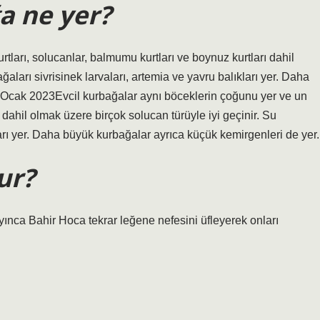
a ne yer?
tları, solucanlar, balmumu kurtları ve boynuz kurtları dahil
ğaları sivrisinek larvaları, artemia ve yavru balıkları yer. Daha
6 Ocak 2023Evcil kurbağalar aynı böceklerin çoğunu yer ve un
ı dahil olmak üzere birçok solucan türüyle iyi geçinir. Su
kları yer. Daha büyük kurbağalar ayrıca küçük kemirgenleri de yer.
ur?
yınca Bahir Hoca tekrar leğene nefesini üfleyerek onları