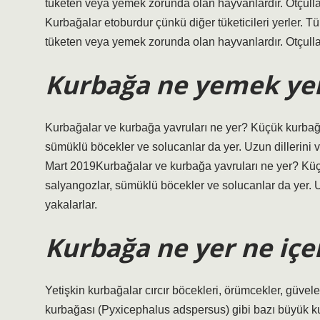
tüketen veya yemek zorunda olan hayvanlardır. Otçullar, y
Kurbağalar etoburdur çünkü diğer tüketicileri yerler. Tük
tüketen veya yemek zorunda olan hayvanlardır. Otçullar, y
Kurbağa ne yemek ye
Kurbağalar ve kurbağa yavruları ne yer? Küçük kurbağal
sümüklü böcekler ve solucanlar da yer. Uzun dillerini v
Mart 2019Kurbağalar ve kurbağa yavruları ne yer? Küçü
salyangozlar, sümüklü böcekler ve solucanlar da yer. U
yakalarlar.
Kurbağa ne yer ne içe
Yetişkin kurbağalar cırcır böcekleri, örümcekler, güvel
kurbağası (Pyxicephalus adspersus) gibi bazı büyük kurba