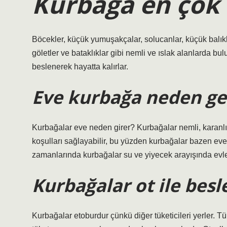
Kurbağa en çok 
Böcekler, küçük yumuşakçalar, solucanlar, küçük balıkla
göletler ve bataklıklar gibi nemli ve ıslak alanlarda bul
beslenerek hayatta kalırlar.
Eve kurbağa neden gel
Kurbağalar eve neden girer? Kurbağalar nemli, karanlık
koşulları sağlayabilir, bu yüzden kurbağalar bazen eve
zamanlarında kurbağalar su ve yiyecek arayışında evler
Kurbağalar ot ile besl
Kurbağalar etoburdur çünkü diğer tüketicileri yerler. Tük