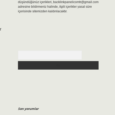
düşündüğünüz içerikleri,
backlinkpanelicomtr@gmail.com
adresine bildirmeniz halinde, ilgili içerikler yasal süre
içerisinde sitemizden kaldırılacaktır.
r
Arama
Son yorumlar