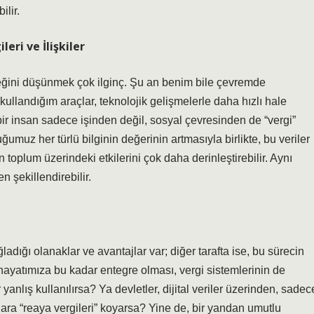
ilir.
eri ve İlişkiler
neğini düşünmek çok ilginç. Şu an benim bile çevremde
 kullandığım araçlar, teknolojik gelişmelerle daha hızlı hale
bir insan sadece işinden değil, sosyal çevresinden de “vergi”
duğumuz her türlü bilginin değerinin artmasıyla birlikte, bu veriler
in toplum üzerindeki etkilerini çok daha derinleştirebilir. Aynı
n şekillendirebilir.
adığı olanaklar ve avantajlar var; diğer tarafta ise, bu sürecin
in hayatımıza bu kadar entegre olması, vergi sistemlerinin de
yanlış kullanılırsa? Ya devletler, dijital veriler üzerinden, sadec
şlara “reaya vergileri” koyarsa? Yine de, bir yandan umutlu