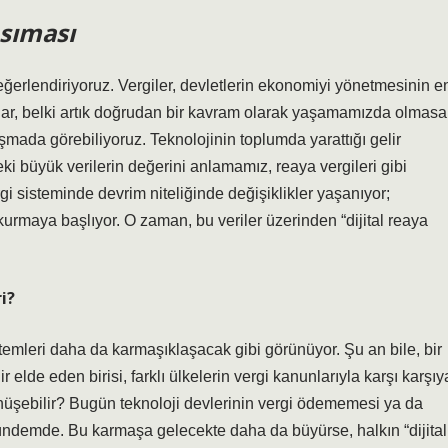
sıması
ğerlendiriyoruz. Vergiler, devletlerin ekonomiyi yönetmesinin e
unlar, belki artık doğrudan bir kavram olarak yaşamamızda olmasa
şmada görebiliyoruz. Teknolojinin toplumda yarattığı gelir
deki büyük verilerin değerini anlamamız, reaya vergileri gibi
i sisteminde devrim niteliğinde değişiklikler yaşanıyor;
 kurmaya başlıyor. O zaman, bu veriler üzerinden “dijital reaya
i?
istemleri daha da karmaşıklaşacak gibi görünüyor. Şu an bile, bir
lde eden birisi, farklı ülkelerin vergi kanunlarıyla karşı karşıy
dönüşebilir? Bugün teknoloji devlerinin vergi ödememesi ya da
gündemde. Bu karmaşa gelecekte daha da büyürse, halkın “dijital