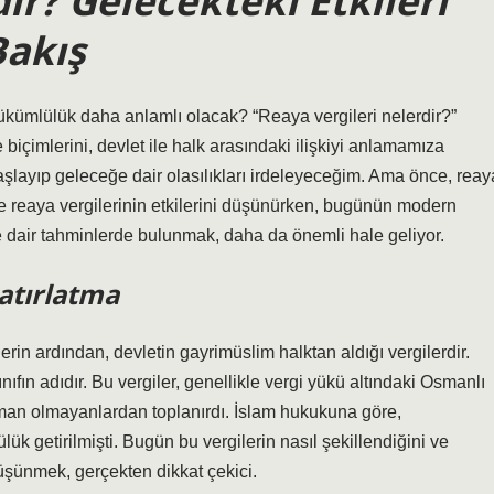
ir? Gelecekteki Etkileri
Bakış
ükümlülük daha anlamlı olacak? “Reaya vergileri nelerdir?”
içimlerini, devlet ile halk arasındaki ilişkiyi anlamamıza
 başlayıp geleceğe dair olasılıkları irdeleyeceğim. Ama önce, reay
kte reaya vergilerinin etkilerini düşünürken, bugünün modern
ne dair tahminlerde bulunmak, daha da önemli hale geliyor.
Hatırlatma
rin ardından, devletin gayrimüslim halktan aldığı vergilerdir.
ınıfın adıdır. Bu vergiler, genellikle vergi yükü altındaki Osmanlı
an olmayanlardan toplanırdı. İslam hukukuna göre,
ük getirilmişti. Bugün bu vergilerin nasıl şekillendiğini ve
üşünmek, gerçekten dikkat çekici.