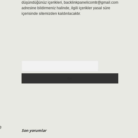
düşündüğünüz içerikleri,
backlinkpanelicomtr@gmail.com
adresine bildirmeniz halinde, ilgili içerikler yasal süre
içerisinde sitemizden kaldırılacaktır.
Arama
e
Son yorumlar