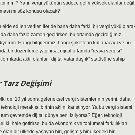
abilir mi? Yani, vergi yükünün sadece geliri yüksek olanlar değil
lanması mı söz konusu olacak?
de edilen veriler, ileride bana daha farklı bir vergi yükü olara
ada daha fazla zaman geçirirken, bu ortamda geçirdiğimiz
diyorum. Hangi bilgilerimizi hangi şirketlerin kullanacağı ve bu
da bir düzenleme yapılırsa, dijital ortamda “reaya vergisi”
platformlarda aktif olanlar, “dijital vatandaşlık” statüsüne sahip
ir Tarz Değişimi
elki de, 10 yıl sonra geleneksel vergi sistemlerinin yerini, daha
 teknoloji meraklısı birinin aklını karıştırıyor. Ya bu vergi sistemi
üm çevremde dijital dünya beni izliyorsa? Eğer, teknoloji
celikli hale getirirse, bu da ekonomik ve toplumsal farklılıkları
e olan bir ülkede yaşayan biri, gelişmiş bir ülkedeki bir