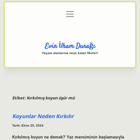
menüyü
Anasayfa
Gizlilik Politikası
Yasal Uyarı
aç
Hakkımızda
Evin İlham Durağı
Yaşam alanlarına neşe katan fikirler!
Etiket:
Kırkılmış koyun üşür mü
Koyunlar Neden Kırkılır
Tarih: Ekim 25, 2024
Kırkılmış koyun ne demek? Yaz mevsiminin başlamasıyla