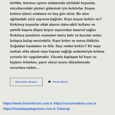
birlikte, temmuz ayının ortalarında sürüdeki koyunlar,
vücutlarındaki yünleri gidermek için kırkılırlar. Koyun
kırkma işlemi ortalama on beş gün sürer. Bu süre
ağıllardaki sürü sayısına bağlıdır. Kışın koyun kırkılır mı?
Kırkılmış koyunlar otlak alanını daha etkili kullanır ve
yemlik başına düşen koyun sayısından tasarruf sağlar.
Kırkılmış annelerin memeleri temiz kalır ve kuzular onları
kolayca bulup emzirebilir. Kışın kırkın ve sonra öldürün.
Soğuktan hastalanır ve ölür. Keçi neden kırkılır? Kıl veya
mohair elde etmek veya hayvan sağlığı nedenleriyle kırkma
zorunlu bir uygulamadır. Vücudu kaplayan kıl kışın ısı
kaybını önlerken, yazın vücut ısısını düzenlemede
sorunlara neden…
Koyunlar
Devamını okuyun
Yorum Bırak
Neden
Kırkılır
https://www.bizimforum.com.tr
https://cesurmakine.com.tr
https://tuzlukayadegirmen.com.tr
Sitemap