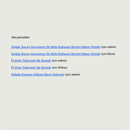
Son yorumlar
Soğuk Savaş Kavramını Ilk Defa Kullanan Devlet Adamı Kimdir
için
admin
Soğuk Savaş Kavramını Ilk Defa Kullanan Devlet Adamı Kimdir
için
Deniz
İŞ Eski Türkçede Ne Demek
için
admin
İŞ Eski Türkçede Ne Demek
için
Gökçe
Odada Kamera Oldugu Nasıl Anlaşılır
için
admin
iş adresi
tulipbett.net