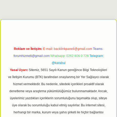
bet giriş adresi
tulipbett.net
Reklam ve İletişim:
E-mail:
backlinkpaneli@gmail.com
Teams:
forumhizmeti@gmail.com
Whatsapp: 0262 606 0 726
Telegram:
@karabul
Yasal Uyarı:
Sitemiz, 5651 Sayılı Kanun gereğince Bilgi Teknolojileri
ve İletişim Kurumu (BTK) tarafından onaylanmış bir Yer Sağlayıcı olarak
hizmet vermektedir. Bu nedenle, sitedeki içerikleri proaktif olarak
denetleme veya araştırma yükümlülüğümüz bulunmamaktadır. Ancak,
üyelerimiz yazdıkları içeriklerin sorumluluğunu taşımakta olup, siteye
üye olarak bu sorumluluğu kabul etmiş sayılırlar. Bu internet sitesi,
herhangi bir marka, kurum veya şahıs şirketi ile hiçbir bağlantısı