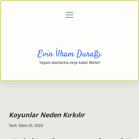
menüyü
Anasayfa
Gizlilik Politikası
Yasal Uyarı
aç
Hakkımızda
Evin İlham Durağı
Yaşam alanlarına neşe katan fikirler!
Koyunlar Neden Kırkılır
Tarih: Ekim 25, 2024