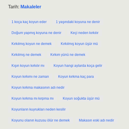
Tarih:
Makaleler
1 koça kaç koyun eder
1 yaşındaki koyuna ne denir
Doğum yapmış koyuna ne denir
Keçi neden kırkılır
Kırkılmış koyun ne demek
Kırkılmış koyun üşür mü
Kırkılmış ne demek
Kırkım yünü ne demek
Kışın koyun kırkılır mı
Koyun hangi aylarda koça gelir
Koyun kırkımı ne zaman
Koyun kırkma kaç para
Koyun kırkma makasının adı nedir
Koyun kırkma mı kırpma mı
Koyun soğukta üşür mü
Koyunların kuyrukları neden kesilir
Koyunu olanın kuzusu ölür ne demek
Makasın eski adı nedir