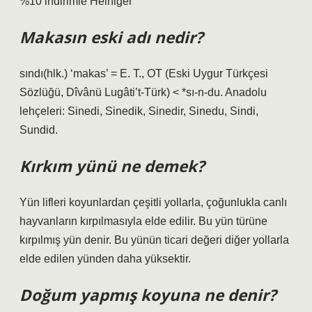
%10 indirimle Heiniger
Makasın eski adı nedir?
sındı(hlk.) ‘makas’ = E. T., OT (Eski Uygur Türkçesi
Sözlüğü, Dîvânü Lugâti’t-Türk) < *sı-n-du. Anadolu
lehçeleri: Sinedi, Sinedik, Sinedir, Sinedu, Sindi,
Sundid.
Kırkım yünü ne demek?
Yün lifleri koyunlardan çeşitli yollarla, çoğunlukla canlı
hayvanların kırpılmasıyla elde edilir. Bu yün türüne
kırpılmış yün denir. Bu yünün ticari değeri diğer yollarla
elde edilen yünden daha yüksektir.
Doğum yapmış koyuna ne denir?